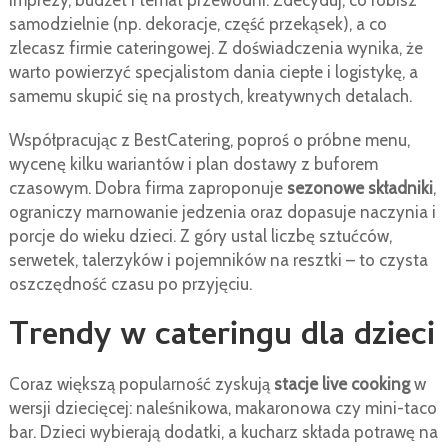
imprezy, budżet i temat przewodni. Zdecyduj, co robisz
samodzielnie (np. dekoracje, część przekąsek), a co
zlecasz firmie cateringowej. Z doświadczenia wynika, że
warto powierzyć specjalistom dania ciepłe i logistykę, a
samemu skupić się na prostych, kreatywnych detalach.
Współpracując z BestCatering, poproś o próbne menu,
wycenę kilku wariantów i plan dostawy z buforem
czasowym. Dobra firma zaproponuje
sezonowe składniki
,
ograniczy marnowanie jedzenia oraz dopasuje naczynia i
porcje do wieku dzieci. Z góry ustal liczbę sztućców,
serwetek, talerzyków i pojemników na resztki – to czysta
oszczędność czasu po przyjęciu.
Trendy w cateringu dla dzieci
Coraz większą popularność zyskują
stacje live cooking
w
wersji dziecięcej: naleśnikowa, makaronowa czy mini-taco
bar. Dzieci wybierają dodatki, a kucharz składa potrawę na