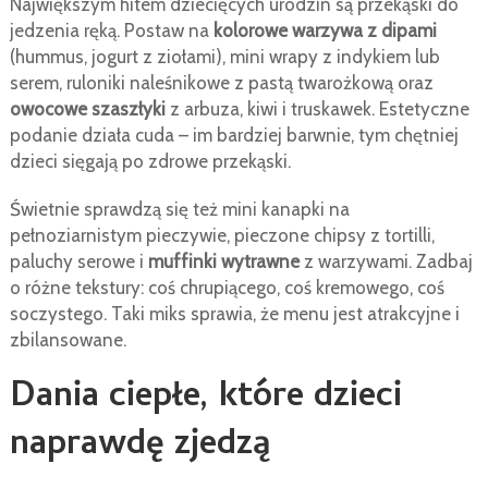
Największym hitem dziecięcych urodzin są przekąski do
jedzenia ręką. Postaw na
kolorowe warzywa z dipami
(hummus, jogurt z ziołami), mini wrapy z indykiem lub
serem, ruloniki naleśnikowe z pastą twarożkową oraz
owocowe szaszłyki
z arbuza, kiwi i truskawek. Estetyczne
podanie działa cuda – im bardziej barwnie, tym chętniej
dzieci sięgają po zdrowe przekąski.
Świetnie sprawdzą się też mini kanapki na
pełnoziarnistym pieczywie, pieczone chipsy z tortilli,
paluchy serowe i
muffinki wytrawne
z warzywami. Zadbaj
o różne tekstury: coś chrupiącego, coś kremowego, coś
soczystego. Taki miks sprawia, że menu jest atrakcyjne i
zbilansowane.
Dania ciepłe, które dzieci
naprawdę zjedzą