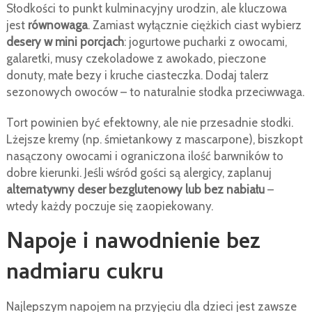
Słodkości to punkt kulminacyjny urodzin, ale kluczowa
jest
równowaga
. Zamiast wyłącznie ciężkich ciast wybierz
desery w mini porcjach
: jogurtowe pucharki z owocami,
galaretki, musy czekoladowe z awokado, pieczone
donuty, małe bezy i kruche ciasteczka. Dodaj talerz
sezonowych owoców – to naturalnie słodka przeciwwaga.
Tort powinien być efektowny, ale nie przesadnie słodki.
Lżejsze kremy (np. śmietankowy z mascarpone), biszkopt
nasączony owocami i ograniczona ilość barwników to
dobre kierunki. Jeśli wśród gości są alergicy, zaplanuj
alternatywny deser bezglutenowy lub bez nabiału
–
wtedy każdy poczuje się zaopiekowany.
Napoje i nawodnienie bez
nadmiaru cukru
Najlepszym napojem na przyjęciu dla dzieci jest zawsze