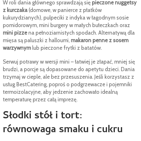
W roli dania głównego sprawdzają się
pieczone nuggetsy
z kurczaka
(domowe, w panierce z płatków
kukurydzianych), pulpeciki z indyka w łagodnym sosie
pomidorowym, mini burgery w małych bułeczkach oraz
mini pizze
na pełnoziarnistych spodach. Alternatywą dla
mięsa są paluszki z halloumi,
makaron penne z sosem
warzywnym
lub pieczone frytki z batatów.
Serwuj potrawy w wersji mini – łatwiej je złapać, mniej się
brudzi, a porcje są dopasowane do apetytu dzieci. Dania
trzymaj w cieple, ale bez przesuszenia. Jeśli korzystasz z
usług BestCatering, poproś o podgrzewacze i pojemniki
termoizolacyjne, aby jedzenie zachowało idealną
temperaturę przez całą imprezę.
Słodki stół i tort:
równowaga smaku i cukru