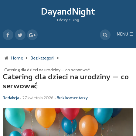
DayandNight
Lifestyle Blog
MENU
Home
Bez kategorii
Catering dla dzieci na urodziny — co serwować
Catering dla dzieci na urodziny — co
serwować
Redakcja
•
27 kwietnia 2026
•
Brak komentarzy