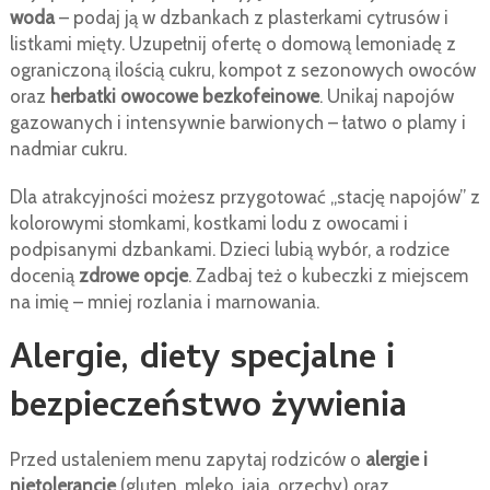
woda
– podaj ją w dzbankach z plasterkami cytrusów i
listkami mięty. Uzupełnij ofertę o domową lemoniadę z
ograniczoną ilością cukru, kompot z sezonowych owoców
oraz
herbatki owocowe bezkofeinowe
. Unikaj napojów
gazowanych i intensywnie barwionych – łatwo o plamy i
nadmiar cukru.
Dla atrakcyjności możesz przygotować „stację napojów” z
kolorowymi słomkami, kostkami lodu z owocami i
podpisanymi dzbankami. Dzieci lubią wybór, a rodzice
docenią
zdrowe opcje
. Zadbaj też o kubeczki z miejscem
na imię – mniej rozlania i marnowania.
Alergie, diety specjalne i
bezpieczeństwo żywienia
Przed ustaleniem menu zapytaj rodziców o
alergie i
nietolerancje
(gluten, mleko, jaja, orzechy) oraz