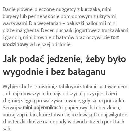
Danie główne: pieczone nuggetsy z kurczaka, mini
burgery lub penne w sosie pomidorowym z ukrytymi
warzywami. Dla wegetarian – paluszki halloumi i mini
pizze margherita. Deser: pucharki jogurtowe z truskawkami
i granolą, mini brownie z batatów oraz oczywiście
tort
urodzinowy
w lżejszej odsłonie.
Jak podać jedzenie, żeby było
wygodnie i bez bałaganu
Wybierz bufet z niskimi, stabilnymi stołami i ustawieniem
„od najzdrowszych do najsłodszych” pozycji – dzieci
chętniej sięgną po warzywa i owoce, gdy są na początku.
Serwuj w
mini pojemnikach
i papierowych kubeczkach;
unikaj zup i dań, które łatwo się rozlewają. Dodaj wilgotne
chusteczki i kosze na odpady w dwóch–trzech punktach
sali.