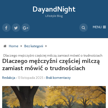
DayandNight
Lifestyle Blog
MENU
Home
Bez kategorii
Dlaczego mężczyźni częściej milczą zamiast mówić o trudnościach
Dlaczego mężczyźni częściej milczą
zamiast mówić o trudnościach
Redakcja
•
13 listopada 2025
•
Brak komentarzy