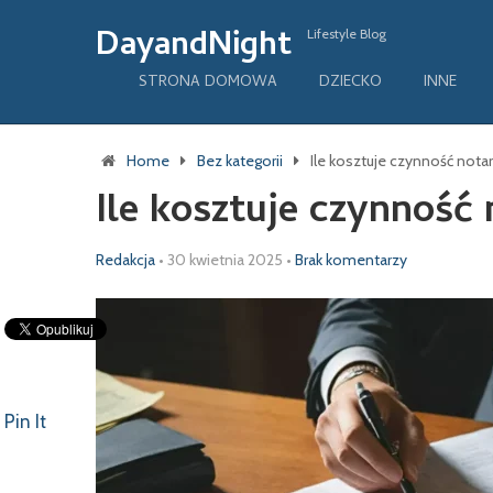
DayandNight
Lifestyle Blog
STRONA DOMOWA
DZIECKO
INNE
Home
Bez kategorii
Ile kosztuje czynność notar
Ile kosztuje czynność 
Redakcja
•
30 kwietnia 2025
•
Brak komentarzy
Pin It