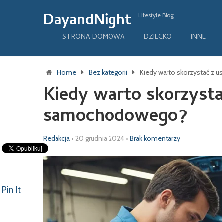
DayandNight
Lifestyle Blog
STRONA DOMOWA
DZIECKO
INNE
Home
Bez kategorii
Kiedy warto skorzystać z
Kiedy warto skorzyst
samochodowego?
Redakcja
•
20 grudnia 2024
•
Brak komentarzy
Pin It