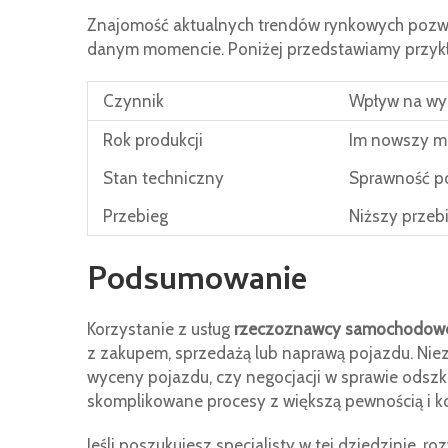
Znajomość aktualnych trendów rynkowych pozw
danym momencie. Poniżej przedstawiamy przykł
Czynnik
Wpływ na wy
Rok produkcji
Im nowszy mo
Stan techniczny
Sprawność p
Przebieg
Niższy przeb
Podsumowanie
Korzystanie z usług
rzeczoznawcy samochodow
z zakupem, sprzedażą lub naprawą pojazdu. Niez
wyceny pojazdu, czy negocjacji w sprawie odsz
skomplikowane procesy z większą pewnością i 
Jeśli poszukujesz specjalisty w tej dziedzinie,