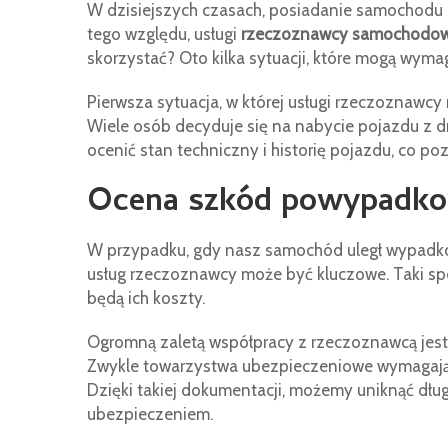
W dzisiejszych czasach, posiadanie samochodu s
tego względu, usługi
rzeczoznawcy samochodo
skorzystać? Oto kilka sytuacji, które mogą wym
Pierwsza sytuacja, w której usługi rzeczoznawc
Wiele osób decyduje się na nabycie pojazdu z d
ocenić stan techniczny i historię pojazdu, co p
Ocena szkód powypadk
W przypadku, gdy nasz samochód uległ wypadko
usług rzeczoznawcy może być kluczowe. Taki spec
będą ich koszty.
Ogromną zaletą współpracy z rzeczoznawcą jes
Zwykle towarzystwa ubezpieczeniowe wymagają r
Dzięki takiej dokumentacji, możemy uniknąć dł
ubezpieczeniem.