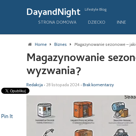
DayandNight
Lifestyle Blog
STRONA DOMOWA
DZIECKO
INNE
Home
Biznes
Magazynowanie sezonowe – jakie
Magazynowanie sezonow
wyzwania?
Redakcja
•
28 listopada 2024
•
Brak komentarzy
Pin It