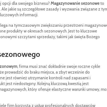
ej opcji dla swojego biznesu?
Magazynowanie sezonowe
to
i. Ale jakie są szczegółowe zasady i wyzwania związane z ty
uczowych informacji.
 polega na tymczasowym zwiększaniu przestrzeni magazynowe
ne produkty w okresach sezonowych. Jest to kluczowe
ezonowymi szczytami sprzedaży, takimi jak święta Bożego
sezonowego
ezonowym
, firma musi znać dokładnie swoje roczne cykle
e prowadzić do braku miejsca, a zbyt wcześnie do
ne jest również utrzymanie kontroli nad zapasami i
ukt jest niedostępny. Kolejną kluczową kwestią jest
 magazynowych, który oferuje elastyczne warunki umowy, mo
ele firm korzysta z usług profesjonalnych dostawców