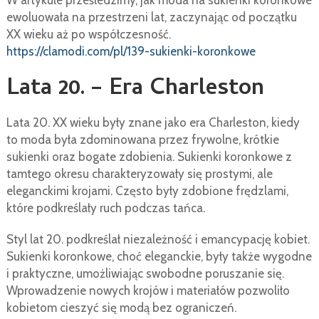
W artykule prześledzimy, jak moda na sukienki koronkowe
ewoluowała na przestrzeni lat, zaczynając od początku
XX wieku aż po współczesność.
https://clamodi.com/pl/139-sukienki-koronkowe
Lata 20. – Era Charleston
Lata 20. XX wieku były znane jako era Charleston, kiedy
to moda była zdominowana przez frywolne, krótkie
sukienki oraz bogate zdobienia. Sukienki koronkowe z
tamtego okresu charakteryzowały się prostymi, ale
eleganckimi krojami. Często były zdobione frędzlami,
które podkreślały ruch podczas tańca.
Styl lat 20. podkreślał niezależność i emancypację kobiet.
Sukienki koronkowe, choć eleganckie, były także wygodne
i praktyczne, umożliwiając swobodne poruszanie się.
Wprowadzenie nowych krojów i materiałów pozwoliło
kobietom cieszyć się modą bez ograniczeń.