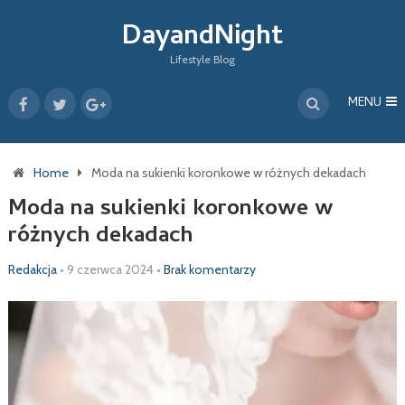
DayandNight
Lifestyle Blog
MENU
Home
Moda na sukienki koronkowe w różnych dekadach
Moda na sukienki koronkowe w
różnych dekadach
Redakcja
•
9 czerwca 2024
•
Brak komentarzy