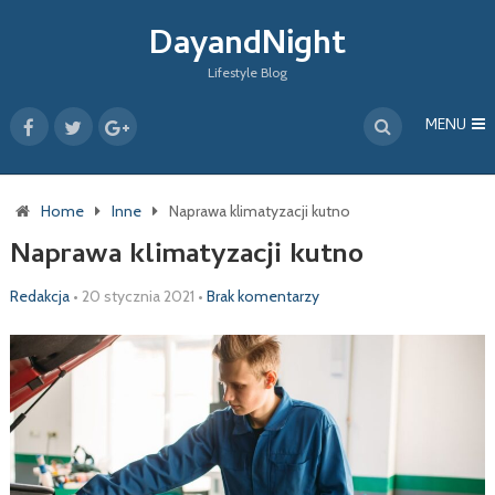
DayandNight
Lifestyle Blog
MENU
Home
Inne
Naprawa klimatyzacji kutno
Naprawa klimatyzacji kutno
Redakcja
•
20 stycznia 2021
•
Brak komentarzy