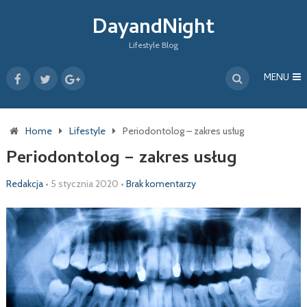
DayandNight
Lifestyle Blog
MENU
Home
Lifestyle
Periodontolog – zakres usług
Periodontolog – zakres usług
Redakcja
•
5 stycznia 2020
•
Brak komentarzy