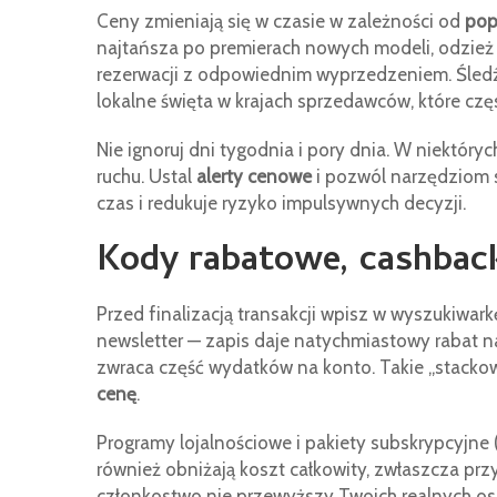
Ceny zmieniają się w czasie w zależności od
pop
najtańsza po premierach nowych modeli, odzież 
rezerwacji z odpowiednim wyprzedzeniem. Śled
lokalne święta w krajach sprzedawców, które czę
Nie ignoruj dni tygodnia i pory dnia. W niektór
ruchu. Ustal
alerty cenowe
i pozwól narzędziom 
czas i redukuje ryzyko impulsywnych decyzji.
Kody rabatowe, cashback
Przed finalizacją transakcji wpisz w wyszukiwar
newsletter — zapis daje natychmiastowy rabat n
zwraca część wydatków na konto. Takie „stacko
cenę
.
Programy lojalnościowe i pakiety subskrypcyjne
również obniżają koszt całkowity, zwłaszcza prz
członkostwo nie przewyższy Twoich realnych os