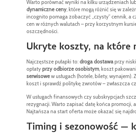
Warto porównać wyniki na kilku urządzeniach lub
dynamiczne ceny
, które mogą różnić się w zależn
incognito pomaga zobaczyć „czysty” cennik, a c
cen w różnych walutach – przy korzystnym kursie
oszczędności.
Ukryte koszty, na które
Najczęstsze pułapki to:
droga dostawa
przy nisk
opłaty
przy odbiorze osobistym
, koszt pakowan
serwisowe
w usługach (hotele, bilety, wynajem).
koszt i sprawdź politykę zwrotów – zwłaszcza cz
W usługach finansowych czy subskrypcjach szc
rezygnacji. Warto zapisać datę końca promocji
Najtańsza na start oferta może okazać się najdro
Timing i sezonowość — k