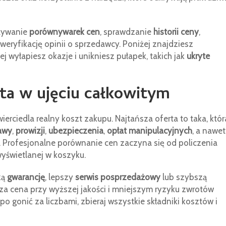
używanie
porównywarek cen
, sprawdzanie
historii ceny
,
e weryfikację opinii o sprzedawcy. Poniżej znajdziesz
 wyłapiesz okazje i unikniesz pułapek, takich jak
ukryte
rta w ujęciu całkowitym
erciedla realny koszt zakupu. Najtańsza oferta to taka, któr
awy
,
prowizji
,
ubezpieczenia
,
opłat manipulacyjnych
, a nawet
. Profesjonalne porównanie cen zaczyna się od policzenia
yświetlanej w koszyku.
zą
gwarancję
, lepszy
serwis posprzedażowy
lub szybszą
za cena przy wyższej jakości i mniejszym ryzyku zwrotów
po gonić za liczbami, zbieraj wszystkie składniki kosztów i