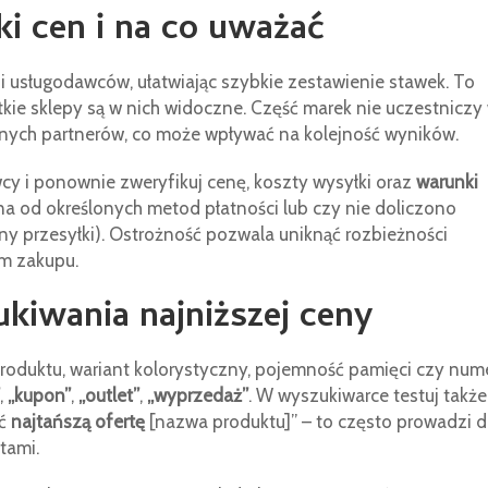
i cen i na co uważać
 i usługodawców, ułatwiając szybkie zestawienie stawek. To
stkie sklepy są w nich widoczne. Część marek nie uczestniczy
atnych partnerów, co może wpływać na kolejność wyników.
cy i ponownie zweryfikuj cenę, koszty wysyłki oraz
warunki
ona od określonych metod płatności lub czy nie doliczono
ny przesyłki). Ostrożność pozwala uniknąć rozbieżności
m zakupu.
iwania najniższej ceny
roduktu, wariant kolorystyczny, pojemność pamięci czy num
,
„kupon”
,
„outlet”
,
„wyprzedaż”
. W wyszukiwarce testuj także
źć
najtańszą ofertę
[nazwa produktu]” – to często prowadzi 
tami.