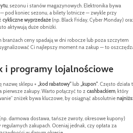
ytu
, sezonu i stanów magazynowych. Elektronika bywa
— pod koniec sezonu, a bilety lotnicze — zwykle przy
ź
cykliczne wyprzedaże
(np. Black Friday, Cyber Monday) ora
sto aktywują duże obniżki.
ych branżach ceny spadają w dni robocze lub poza szczytem
sygnalizować Ci najlepszy moment na zakup — to oszczędz
 i programy lojalnościowe
kę nazwę sklepu +
„kod rabatowy”
lub
„kupon”
. Często działa 
a pierwsze zakupy. Warto połączyć to z
cashbackiem
, który
wanie” zniżek bywa kluczowe, by osiągnąć absolutnie
najniżs
 (np. darmowa dostawa, tańsze zwroty, okresowe kupony)
y regularnych zakupach. Oceniaj jednak, czy opłata za
zczędności w danym okresie.