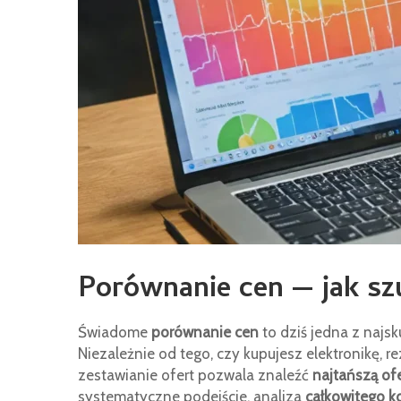
Porównanie cen — jak szu
Świadome
porównanie cen
to dziś jedna z najs
Niezależnie od tego, czy kupujesz elektronikę, r
zestawianie ofert pozwala znaleźć
najtańszą of
systematyczne podejście, analiza
całkowitego k