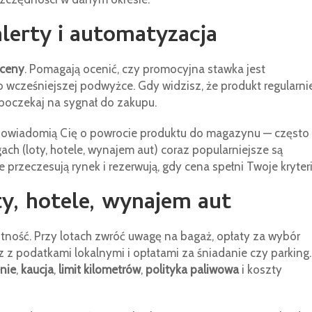
alerty i automatyzacja
i ceny
. Pomagają ocenić, czy promocyjna stawka jest
po wcześniejszej podwyżce. Gdy widzisz, że produkt regularni
 poczekaj na sygnał do zakupu.
 powiadomią Cię o powrocie produktu do magazynu — często
ch (loty, hotele, wynajem aut) coraz popularniejsze są
rzeczesują rynek i rezerwują, gdy cena spełni Twoje kryteri
y, hotele, wynajem aut
ntność. Przy lotach zwróć uwagę na bagaż, opłaty za wybór
az z podatkami lokalnymi i opłatami za śniadanie czy parking
nie
,
kaucja
,
limit kilometrów
,
polityka paliwowa
i koszty