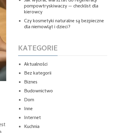
Jak wybrać warsztat do regeneracji
pompowtryskiwaczy — checklist dla
kierowcy
Czy kosmetyki naturalne są bezpieczne
dla niemowląt i dzieci?
KATEGORIE
Aktualności
Bez kategorii
Biznes
Budownictwo
Dom
Inne
Internet
est
Kuchnia
ą