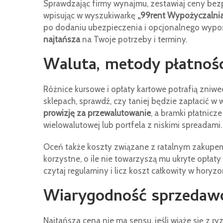
Sprawdzając firmy wynajmu, zestawiaj ceny bezp
wpisując w wyszukiwarkę
„99rent Wypożyczaln
po dodaniu ubezpieczenia i opcjonalnego wyposaż
najtańsza
na Twoje potrzeby i terminy.
Waluta, metody płatnośc
Różnice kursowe i opłaty kartowe potrafią zniwe
sklepach, sprawdź, czy taniej będzie zapłacić w 
prowizję za przewalutowanie
, a bramki płatnicz
wielowalutowej lub portfela z niskimi spreadami.
Oceń także koszty związane z ratalnym zakupe
korzystne, o ile nie towarzyszą mu ukryte opła
czytaj regulaminy i licz koszt całkowity w horyzon
Wiarygodność sprzedawcy
Najtańsza cena nie ma sensu, jeśli wiąże się z r