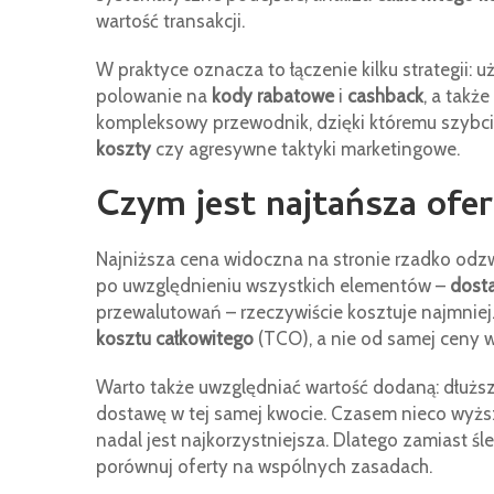
wartość transakcji.
W praktyce oznacza to łączenie kilku strategii: 
polowanie na
kody rabatowe
i
cashback
, a takż
kompleksowy przewodnik, dzięki któremu szybciej
koszty
czy agresywne taktyki marketingowe.
Czym jest najtańsza ofe
Najniższa cena widoczna na stronie rzadko odzwi
po uwzględnieniu wszystkich elementów –
dost
przewalutowań – rzeczywiście kosztuje najmniej
kosztu całkowitego
(TCO), a nie od samej ceny w
Warto także uwzględniać wartość dodaną: dłużs
dostawę w tej samej kwocie. Czasem nieco wyżs
nadal jest najkorzystniejsza. Dlatego zamiast śle
porównuj oferty na wspólnych zasadach.