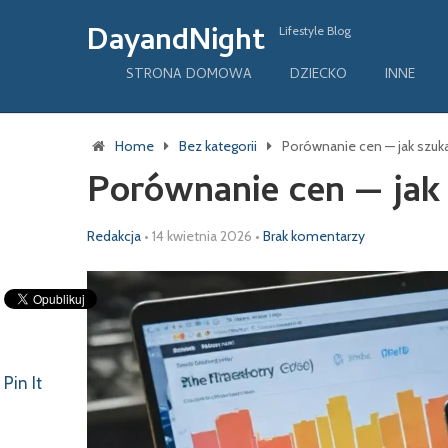
DayandNight
Lifestyle Blog
STRONA DOMOWA
DZIECKO
INNE
Home
Bez kategorii
Porównanie cen — jak szuka
Porównanie cen — jak 
Redakcja
•
14 kwietnia 2026
•
Brak komentarzy
Pin It