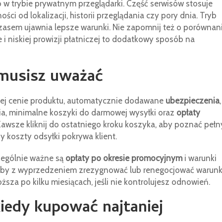
 w trybie prywatnym przeglądarki. Część serwisów stosuje
ości od lokalizacji, historii przeglądania czy pory dnia. Tryb
zasem ujawnia lepsze warunki. Nie zapomnij też o porównan
 i niskiej prowizji płatniczej to dodatkowy sposób na
 musisz uważać
iej cenie produktu, automatycznie dodawane
ubezpieczenia
,
ia, minimalne koszyki do darmowej wysyłki oraz
opłaty
 Zawsze kliknij do ostatniego kroku koszyka, aby poznać pełn
y koszty odsyłki pokrywa klient.
zególnie ważne są
opłaty po okresie promocyjnym
i warunki
, aby z wyprzedzeniem zrezygnować lub renegocjować warunk
ższa po kilku miesiącach, jeśli nie kontrolujesz odnowień.
iedy kupować najtaniej