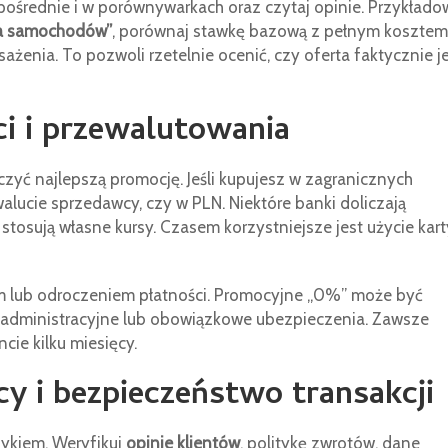
ośrednie i w porównywarkach oraz czytaj opinie. Przykłado
ia samochodów”
, porównaj stawkę bazową z pełnym kosztem
enia. To pozwoli rzetelnie ocenić, czy oferta faktycznie j
i i przewalutowania
czyć najlepszą promocję. Jeśli kupujesz w zagranicznych
walucie sprzedawcy, czy w PLN. Niektóre banki doliczają
e stosują własne kursy. Czasem korzystniejsze jest użycie kart
m lub odroczeniem płatności. Promocyjne „0%” może być
ty administracyjne lub obowiązkowe ubezpieczenia. Zawsze
cie kilku miesięcy.
 i bezpieczeństwo transakcji
yzykiem. Weryfikuj
opinie klientów
, politykę zwrotów, dane