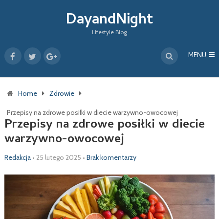
DayandNight
Lifestyle Blog
MENU
Home
Zdrowie
Przepisy na zdrowe posiłki w diecie warzywno-owocowej
Przepisy na zdrowe posiłki w diecie
warzywno-owocowej
Redakcja
•
25 lutego 2025
•
Brak komentarzy