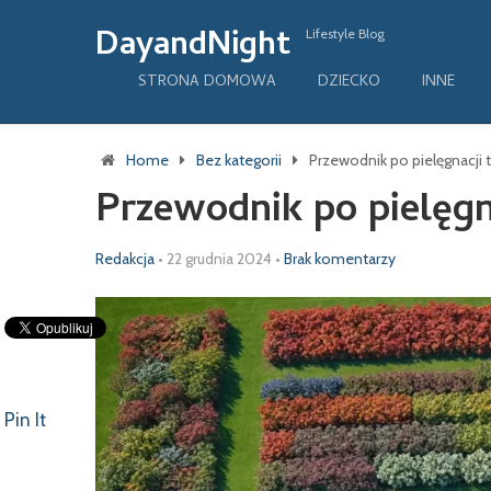
DayandNight
Lifestyle Blog
STRONA DOMOWA
DZIECKO
INNE
Home
Bez kategorii
Przewodnik po pielęgnacji 
Przewodnik po pielęgn
Redakcja
•
22 grudnia 2024
•
Brak komentarzy
Pin It