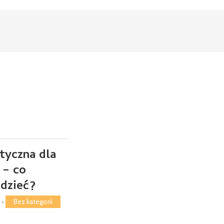
tyczna dla
 – co
dzieć?
•
Bez kategorii