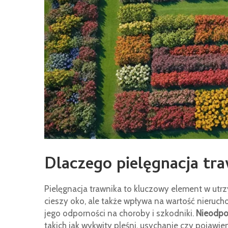
Dlaczego pielęgnacja tr
Pielęgnacja trawnika to kluczowy element w utr
cieszy oko, ale także wpływa na wartość nieruch
jego odporności na choroby i szkodniki.
Nieodpo
takich jak wykwity pleśni, usychanie czy pojawie