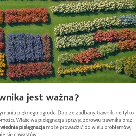
awnika jest ważna?
zymaniu pięknego ogrodu. Dobrze zadbany trawnik nie tylko
omości. Właściwa pielęgnacja sprzyja zdrowiu trawnika oraz
wiednia pielęgnacja
może prowadzić do wielu problemów,
nie się chwastów.