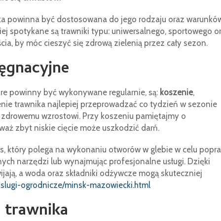
wnika powinna być dostosowana do jego rodzaju oraz warunkó
ej spotykane są trawniki typu: uniwersalnego, sportowego o
a, by móc cieszyć się zdrową zielenią przez cały sezon.
ęgnacyjne
óre powinny być wykonywane regularnie, są:
koszenie
,
enie trawnika najlepiej przeprowadzać co tydzień w sezonie
i zdrowemu wzrostowi. Przy koszeniu pamiętajmy o
waż zbyt niskie cięcie może uszkodzić darń.
es, który polega na wykonaniu otworów w glebie w celu popr
nych narzędzi lub wynajmując profesjonalne usługi. Dzięki
wijają, a woda oraz składniki odżywcze mogą skuteczniej
/uslugi-ogrodnicze/minsk-mazowiecki.html
 trawnika