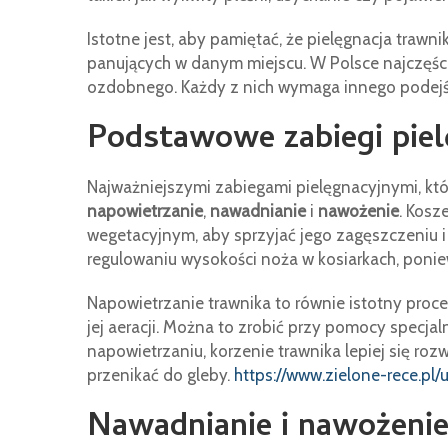
Istotne jest, aby pamiętać, że pielęgnacja tra
panujących w danym miejscu. W Polsce najczęści
ozdobnego. Każdy z nich wymaga innego podejści
Podstawowe zabiegi piel
Najważniejszymi zabiegami pielęgnacyjnymi, kt
napowietrzanie
,
nawadnianie
i
nawożenie
. Kosz
wegetacyjnym, aby sprzyjać jego zagęszczeniu 
regulowaniu wysokości noża w kosiarkach, ponie
Napowietrzanie trawnika to równie istotny proc
jej aeracji. Można to zrobić przy pomocy specjal
napowietrzaniu, korzenie trawnika lepiej się roz
przenikać do gleby.
https://www.zielone-rece.pl
Nawadnianie i nawożenie