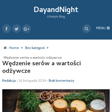
DayandNight
Lifestyle Blog
MENU
Home
Bez kategorii
Wędzenie serów a wartości odżywcze
Wędzenie serów a wartości
odżywcze
Redakcja
•
26 listopada 2024
•
Brak komentarzy