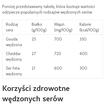
Poniżej przedstawiamy tabelę, która ilustruje wartości
odżywcze popularnych rodzajów wędzonych serów:
Rodzaj
Białko
Wapń
Kalorie
sera
(g/100g)
(mg/100g)
(kcal/100g)
Gouda
25
700
350
wędzona
Cheddar
27
720
400
wędzony
Ser feta
21
600
300
wędzony
Korzyści zdrowotne
wędzonych serów