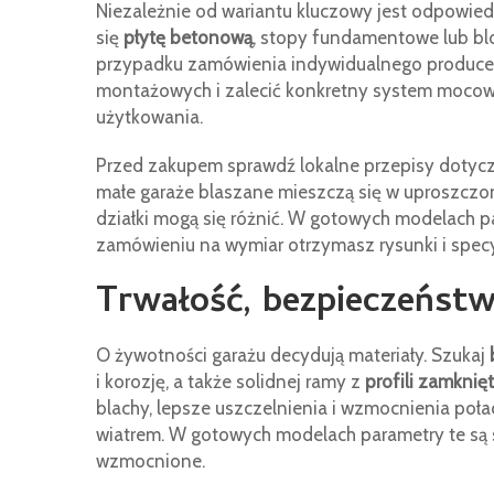
Niezależnie od wariantu kluczowy jest odpowie
się
płytę betonową
, stopy fundamentowe lub blo
przypadku zamówienia indywidualnego produc
montażowych i zalecić konkretny system mocowa
użytkowania.
Przed zakupem sprawdź lokalne przepisy dotyc
małe garaże blaszane mieszczą się w uproszczonej
działki mogą się różnić. W gotowych modelach pa
zamówieniu na wymiar otrzymasz rysunki i specy
Trwałość, bezpieczeństw
O żywotności garażu decydują materiały. Szukaj
i korozję, a także solidnej ramy z
profili zamknię
blachy, lepsze uszczelnienia i wzmocnienia poł
wiatrem. W gotowych modelach parametry te są 
wzmocnione.