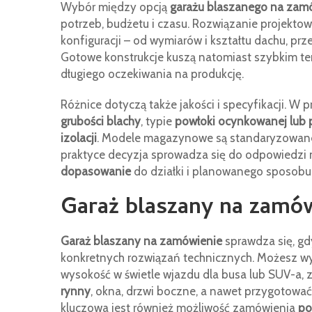
Wybór między opcją
garażu blaszanego na zam
potrzeb, budżetu i czasu. Rozwiązanie projekto
konfiguracji – od wymiarów i kształtu dachu, pr
Gotowe konstrukcje kuszą natomiast szybkim ter
długiego oczekiwania na produkcję.
Różnice dotyczą także jakości i specyfikacji. 
grubości blachy
, typie
powłoki ocynkowanej lub 
izolacji
. Modele magazynowe są standaryzowane, 
praktyce decyzja sprowadza się do odpowiedzi n
dopasowanie
do działki i planowanego sposobu
Garaż blaszany na zamów
Garaż blaszany na zamówienie
sprawdza się, gd
konkretnych rozwiązań technicznych. Możesz wybr
wysokość w świetle wjazdu dla busa lub SUV-a,
rynny
, okna, drzwi boczne, a nawet przygotowa
kluczowa jest również możliwość zamówienia
po