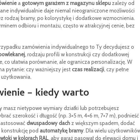
ówienie
a
gotowym garażem z magazynu sklepu
zależy od
wane indywidualnie daje niemal nieograniczone możliwości
zez rodzaj bramy, po kolorystykę i dodatkowe wzmocnienia.
minem odbioru i montażu, często w atrakcyjnej cenie, bez
W przypadku zamówienia indywidualnego to Ty decydujesz o
powlekanej
, rodzaju profili w konstrukcji czy dodatkowej
co ułatwia porównanie, ale ogranicza personalizację. W
a pytanie: czy ważniejszy jest
czas realizacji
, czy pełne
 użytkowania.
ienie – kiedy warto
y masz nietypowe wymiary działki lub potrzebujesz
ać szerokość i długość (np. 3×5 m, 4×6 m, 7×7 m), podnieść
 zastosować
dwuspadowy dach
z większym spadem, dodać
ć konstrukcję pod
automatykę bramy
. Dla wielu użytkownikó
włoki w kolorach RAL
, aby garaż pasował do elewacji domu i