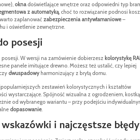
chowe),
okna
doświetlające wnętrze oraz odpowiedni typ bra
egmentowa z automatyką
, choć to rozwiązanie podnosi koszt
h warto zaplanować
zabezpieczenia antywłamaniowe
–
chu i oświetlenie zewnętrzne.
do posesji
ji posesji. W wersji na zamówienie dobierzesz
kolorystykę RA
esne panele imitujące drewno. Możesz też ustalić, czy lepiej
 czy
dwuspadowy
harmonizujący z bryłą domu.
jpopularniejszych zestawień kolorystycznych i kształtów
ości wystarczające. Spójność wizualna z ogrodzeniem, kostką
leżnie od wybranego wariantu – przy podejściu indywidualn
ealne
dopasowanie
.
 wskazówki i najczęstsze błędy