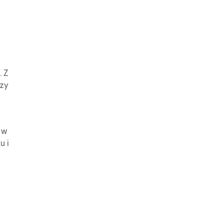
. Z
zy
 w
u i