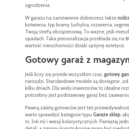
ogrodzenia.
W garażu na zamówienie dobierzesz także
rodza
kotwienia, typ bramy (uchylna, rozwierna, segme
Twoją strefą obciążeniową. To ważne, jeśli mies
opadach. Taka personalizacja przekłada się na
t
wartość nieruchomości dzięki spójnej estetyce.
Gotowy garaż z magazynu
Jeśli liczy się przede wszystkim czas,
gotowy gar
narzędzi. Standardowe modele są dostępne „od r
kilku dniach. Dla wielu inwestorów to idealne 
potrzebny jest podstawowy garaż bez zaawan
Pewną zaletą gotowców jest też przewidywalnoś
warto sprawdzić kategorie typu
Garaże sklep
, a
m, 3×6 m) i wersji kolorystycznych. Pamiętaj je
detali, a zmiany konstrukcyjne mogą być niedost