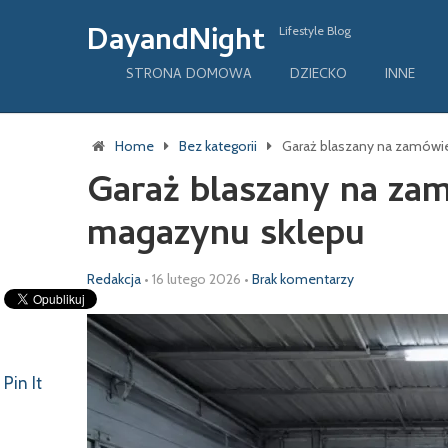
DayandNight
Lifestyle Blog
STRONA DOMOWA
DZIECKO
INNE
Home
Bez kategorii
Garaż blaszany na zamówie
Garaż blaszany na za
magazynu sklepu
Redakcja
•
16 lutego 2026
•
Brak komentarzy
Pin It