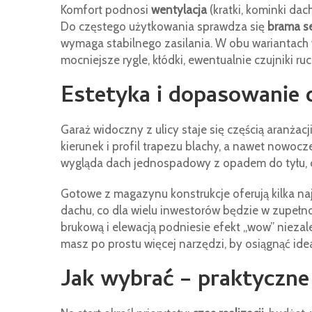
Komfort podnosi
wentylacja
(kratki, kominki da
Do częstego użytkowania sprawdza się
brama s
wymaga stabilnego zasilania. W obu wariantac
mocniejsze rygle, kłódki, ewentualnie czujniki ru
Estetyka i dopasowanie 
Garaż widoczny z ulicy staje się częścią aranżac
kierunek i profil trapezu blachy, a nawet nowocz
wygląda dach jednospadowy z opadem do tyłu,
Gotowe z magazynu konstrukcje oferują kilka na
dachu, co dla wielu inwestorów będzie w zupełn
brukową i elewacją podniesie efekt „wow” nieza
masz po prostu więcej narzędzi, by osiągnąć id
Jak wybrać – praktyczne