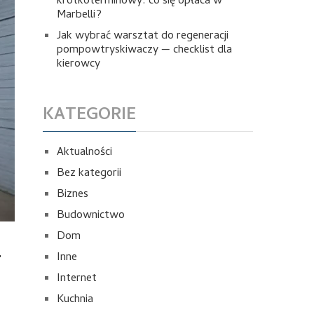
krótkoterminowy: co się opłaca w
Marbelli?
Jak wybrać warsztat do regeneracji
pompowtryskiwaczy — checklist dla
kierowcy
KATEGORIE
Aktualności
Bez kategorii
Biznes
Budownictwo
Dom
–
Inne
Internet
Kuchnia