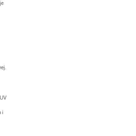
je
h
ej.
 UV
 i