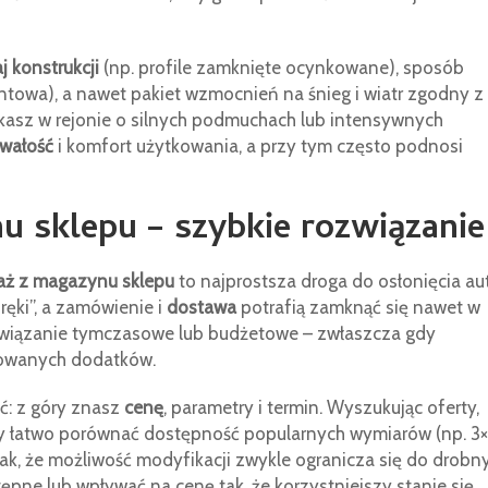
j konstrukcji
(np. profile zamknięte ocynkowane), sposób
ntowa), a nawet pakiet wzmocnień na śnieg i wiatr zgodny z
zkasz w rejonie o silnych podmuchach lub intensywnych
rwałość
i komfort użytkowania, a przy tym często podnosi
 sklepu – szybkie rozwiązanie
aż z magazynu sklepu
to najprostsza droga do osłonięcia aut
ęki”, a zamówienie i
dostawa
potrafią zamknąć się nawet w
rozwiązanie tymczasowe lub budżetowe – zwłaszcza gdy
sowanych dodatków.
ć: z góry znasz
cenę
, parametry i termin. Wyszukując oferty,
by łatwo porównać dostępność popularnych wymiarów (np. 3
dnak, że możliwość modyfikacji zwykle ogranicza się do drobn
ępne lub wpływać na cenę tak, że korzystniejszy stanie się