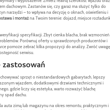
 wymiary i wyposażenie. Zmierz realną szerokość wjazdu oraz
m dachowym. Zastanów się, czy garaż ma służyć tylko do
yn narzędzi – to wpływa na decyzję o oknach, oświetleniu i
ostawa i montaż
na Twoim terenie: dojazd, miejsce rozładunk
eryfikacji specyfikacji. Zbyt cienka blacha, brak wzmocnień
 problemów. Porównuj oferty u sprawdzonych producentów i
ce pomoże zebrać kilka propozycji do analizy. Zwróć uwag
 dostępność serwisu.
e zastosowań
rzechowywać sprzęt o niestandardowych gabarytach, lepszy
zonym wjazdem, dodatkowymi drzwiami technicznymi i
go, gdzie liczy się estetyka, warto rozważyć blachę
ny spad dachu.
la auta zimą lub magazynu na okres remontu, praktycznym i