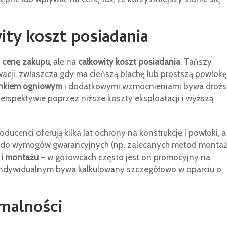
ity koszt posiadania
a
cenę zakupu
, ale na
całkowity koszt posiadania
. Tańszy
ji, zwłaszcza gdy ma cieńszą blachę lub prostszą powłokę
nkiem ogniowym
i dodatkowymi wzmocnieniami bywa drożs
j perspektywie poprzez niższe koszty eksploatacji i wyższą
ducenci oferują kilka lat ochrony na konstrukcję i powłoki, a
t do wymogów gwarancyjnych (np. zalecanych metod montaż
 i montażu
– w gotowcach często jest on promocyjny na
indywidualnym bywa kalkulowany szczegółowo w oparciu o
malności