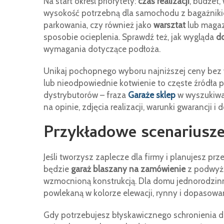
Na start określ priorytety:
czas realizacji
, budżet,
wysokość potrzebną dla samochodu z bagażnikie
parkowania, czy również jako
warsztat
lub magaz
sposobie ocieplenia. Sprawdź też, jak wygląda
d
wymagania dotyczące podłoża.
Unikaj pochopnego wyboru najniższej ceny bez w
lub nieodpowiednie kotwienie to częste źródła
dystrybutorów – fraza
Garaże sklep
w wyszukiwar
na opinie, zdjęcia realizacji, warunki gwarancji i
Przykładowe scenariusz
Jeśli tworzysz zaplecze dla firmy i planujesz p
będzie
garaż blaszany na zamówienie
z podwyżs
wzmocnioną konstrukcją. Dla domu jednorodzinne
powlekaną w kolorze elewacji, rynny i dopasowa
Gdy potrzebujesz błyskawicznego schronienia d