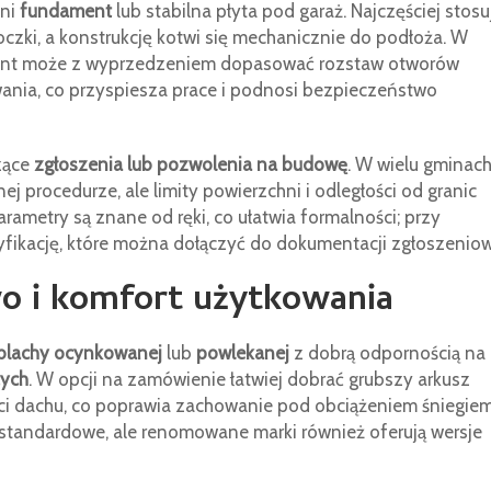
dni
fundament
lub stabilna płyta pod garaż. Najczęściej stosu
czki, a konstrukcję kotwi się mechanicznie do podłoża. W
ent może z wyprzedzeniem dopasować rozstaw otworów
nia, co przyspiesza prace i podnosi bezpieczeństwo
zące
zgłoszenia lub pozwolenia na budowę
. W wielu gminac
 procedurze, ale limity powierzchni i odległości od granic
rametry są znane od ręki, co ułatwia formalności; przy
fikację, które można dołączyć do dokumentacji zgłoszeniow
o i komfort użytkowania
blachy ocynkowanej
lub
powlekanej
z dobrą odpornością na
tych
. W opcji na zamówienie łatwiej dobrać grubszy arkusz
aci dachu, co poprawia zachowanie pod obciążeniem śniegiem
standardowe, ale renomowane marki również oferują wersje