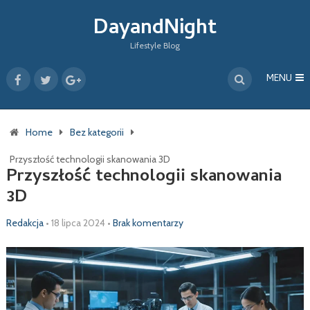
DayandNight
Lifestyle Blog
MENU
Home
Bez kategorii
Przyszłość technologii skanowania 3D
Przyszłość technologii skanowania
3D
Redakcja
•
18 lipca 2024
•
Brak komentarzy